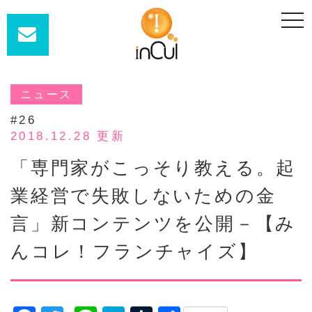
t
o
g
g
l
e
n
a
ニュース
v
i
#26
g
a
2018.12.28 更新
t
i
「専門家がこっそり教える。起
o
n
業経営で失敗しないための金
言」新コンテンツを公開－【み
んコレ！フランチャイズ】