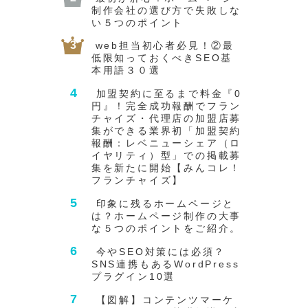
制作会社の選び方で失敗しな
い５つのポイント
web担当初心者必見！②最
低限知っておくべきSEO基
本用語３０選
加盟契約に至るまで料金『0
円』！完全成功報酬でフラン
チャイズ・代理店の加盟店募
集ができる業界初「加盟契約
報酬：レベニューシェア（ロ
イヤリティ）型」での掲載募
集を新たに開始【みんコレ！
フランチャイズ】
印象に残るホームページと
は？ホームページ制作の大事
な５つのポイントをご紹介。
今やSEO対策には必須？
SNS連携もあるWordPress
プラグイン10選
【図解】コンテンツマーケ