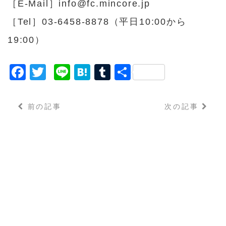
［E-Mail］info@fc.mincore.jp
［Tel］03-6458-8878（平日10:00から
19:00）
F
T
Li
H
T
共
a
w
n
a
u
有
c
it
e
t
m
前の記事
次の記事
e
t
e
bl
b
e
n
r
o
r
a
o
k