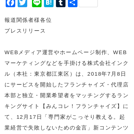
F
T
Li
H
T
共
a
w
n
a
u
有
c
it
e
t
m
報道関係者様各位
e
t
e
bl
プレスリリース
b
e
n
r
o
r
a
WEBメディア運営やホームページ制作、WEB
o
マーケティングなどを手掛ける株式会社インク
k
ル（本社：東京都江東区）は、2018年7月8日
にサービスを開始したフランチャイズ・代理店
本部と独立・開業希望者をマッチングするラン
キングサイト【みんコレ！フランチャイズ】に
て、12月17日
「専門家がこっそり教える。起
業経営で失敗しないための金言」
新コンテンツ