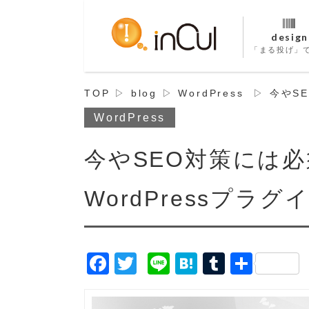
design
「まる投げ」
TOP
▷
blog
▷
WordPress
▷
今やSE
WordPress
今やSEO対策には必
WordPressプラグ
F
T
Li
H
T
共
a
w
n
a
u
有
c
it
e
t
m