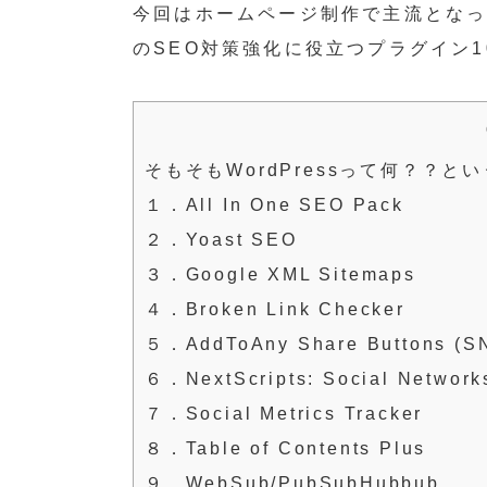
今回はホームページ制作で主流となってい
のSEO対策強化に役立つプラグイン
そもそもWordPressって何？？と
１．All In One SEO Pack
２．Yoast SEO
３．Google XML Sitemaps
４．Broken Link Checker
５．AddToAny Share Buttons
６．NextScripts: Social Network
７．Social Metrics Tracker
８．Table of Contents Plus
９．WebSub/PubSubHubbub