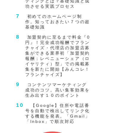
ティングとは？基礎知識と成
功させる実践プロセス
初めてのホームページ制
作。知っておきたい７つの超
基礎知識
加盟契約に至るまで料金『0
円』！完全成功報酬でフラン
チャイズ・代理店の加盟店募
集ができる業界初「加盟契約
報酬：レベニューシェア（ロ
イヤリティ）型」での掲載募
集を新たに開始【みんコレ！
フランチャイズ】
コンテンツマーケティング
成功のコツ。高い集客効果を
生み出す１０のポイント
【Google】住所や電話番
号を自動で検出してリンク化
する機能を発表。「Gmail」
「Inbox」で順次対応