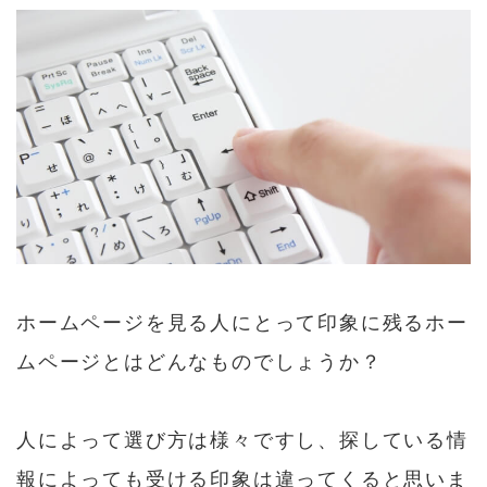
a
w
n
a
u
有
c
it
e
t
m
e
t
e
bl
b
e
n
r
o
r
a
o
k
ホームページを見る人にとって印象に残るホー
ムページとはどんなものでしょうか？
人によって選び方は様々ですし、探している情
報によっても受ける印象は違ってくると思いま