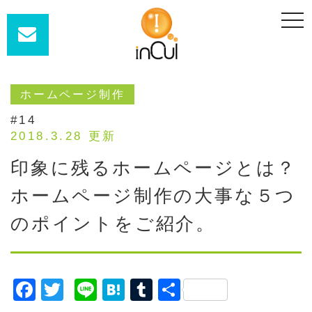
t
o
g
g
l
e
n
a
ホームページ制作
v
i
#14
g
a
2018.3.28 更新
t
i
印象に残るホームページとは？
o
n
ホームページ制作の大事な５つ
のポイントをご紹介。
F
T
Li
H
T
共