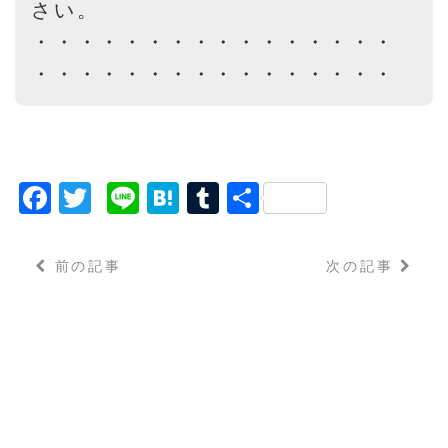
さい。
・・・・・・・・・・・・・・・・
・・・・・・・・・・・・・・・・
F
T
Li
H
T
共
a
w
n
a
u
有
c
it
e
t
m
前の記事
次の記事
e
t
e
bl
b
e
n
r
o
r
a
o
k