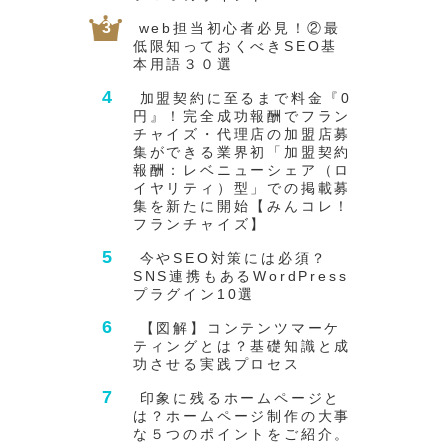
web担当初心者必見！②最
低限知っておくべきSEO基
本用語３０選
加盟契約に至るまで料金『0
円』！完全成功報酬でフラン
チャイズ・代理店の加盟店募
集ができる業界初「加盟契約
報酬：レベニューシェア（ロ
イヤリティ）型」での掲載募
集を新たに開始【みんコレ！
フランチャイズ】
今やSEO対策には必須？
SNS連携もあるWordPress
プラグイン10選
【図解】コンテンツマーケ
ティングとは？基礎知識と成
功させる実践プロセス
印象に残るホームページと
は？ホームページ制作の大事
な５つのポイントをご紹介。