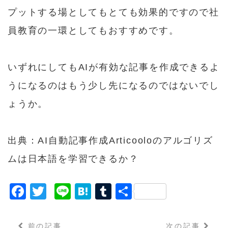
プットする場としてもとても効果的ですので社
員教育の一環としてもおすすめです。
いずれにしてもAIが有効な記事を作成できるよ
うになるのはもう少し先になるのではないでし
ょうか。
出典：
AI自動記事作成Articooloのアルゴリズ
ムは日本語を学習できるか？
F
T
Li
H
T
共
a
w
n
a
u
有
c
it
e
t
m
前の記事
次の記事