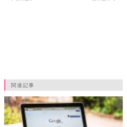
e
t
e
bl
b
e
n
r
o
r
a
o
k
関連記事