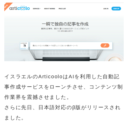
a
w
n
a
u
有
c
it
e
t
m
e
t
e
bl
b
e
n
r
o
r
a
o
k
イスラエルのArticooloはAIを利用した自動記
事作成サービスをローンチさせ、コンテンツ制
作業界を震撼させました。
さらに先日、日本語対応のβ版がリリースされ
ました。