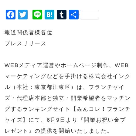
F
T
Li
H
T
共
a
w
n
a
u
有
c
it
e
t
m
報道関係者様各位
e
t
e
bl
プレスリリース
b
e
n
r
o
r
a
WEBメディア運営やホームページ制作、WEB
o
マーケティングなどを手掛ける株式会社インク
k
ル（本社：東京都江東区）は、
フランチャイ
ズ・代理店本部と独立・開業希望者をマッチン
グするランキングサイト【みんコレ！フランチ
ャイズ】
にて、6月9日より『開業お祝い金プ
レゼント』の提供を開始いたしました。