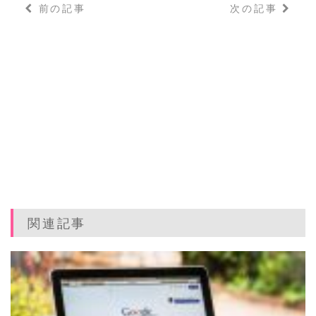
c
it
e
t
m
前の記事
次の記事
e
t
e
bl
b
e
n
r
o
r
a
o
k
関連記事