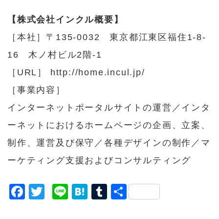
【株式会社インクル概要】
［本社］〒135-0032 東京都江東区福住1-8-
16 木ノ村ビル2階‐1
［URL］
http://home.incul.jp/
［事業内容］
インターネットポータルサイトの運営／インタ
ーネットにおけるホームページの企画、立案、
制作、運営及び保守／各種デザインの制作／マ
ーケティング支援およびコンサルティング
F
T
Li
H
T
共
a
w
n
a
u
有