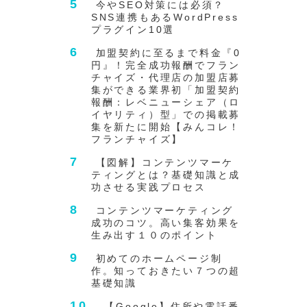
今やSEO対策には必須？
SNS連携もあるWordPress
プラグイン10選
加盟契約に至るまで料金『0
円』！完全成功報酬でフラン
チャイズ・代理店の加盟店募
集ができる業界初「加盟契約
報酬：レベニューシェア（ロ
イヤリティ）型」での掲載募
集を新たに開始【みんコレ！
フランチャイズ】
【図解】コンテンツマーケ
ティングとは？基礎知識と成
功させる実践プロセス
コンテンツマーケティング
成功のコツ。高い集客効果を
生み出す１０のポイント
初めてのホームページ制
作。知っておきたい７つの超
基礎知識
【Google】住所や電話番