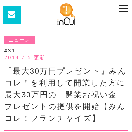
t
o
g
g
l
e
n
a
ニュース
v
i
#31
g
a
2019.7.5 更新
t
i
『最大30万円プレゼント』みん
o
n
コレ！を利用して開業した方に
最大30万円の「開業お祝い金」
プレゼントの提供を開始【みん
コレ！フランチャイズ】