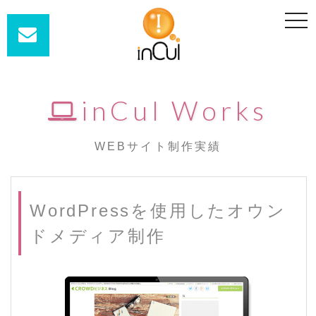
t
o
g
g
l
e
n
a
inCul Works
v
i
g
a
t
WEBサイト制作実績
i
o
n
WordPressを使用したオウン
ドメディア制作