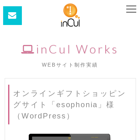
t
o
g
g
l
e
n
a
inCul Works
v
i
g
a
t
WEBサイト制作実績
i
o
n
オンラインギフトショッピン
グサイト「esophonia」様
（WordPress）