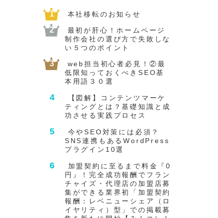
本社移転のお知らせ
最初が肝心！ホームページ
制作会社の選び方で失敗しな
い５つのポイント
web担当初心者必見！②最
低限知っておくべきSEO基
本用語３０選
【図解】コンテンツマーケ
ティングとは？基礎知識と成
功させる実践プロセス
今やSEO対策には必須？
SNS連携もあるWordPress
プラグイン10選
加盟契約に至るまで料金『0
円』！完全成功報酬でフラン
チャイズ・代理店の加盟店募
集ができる業界初「加盟契約
報酬：レベニューシェア（ロ
イヤリティ）型」での掲載募