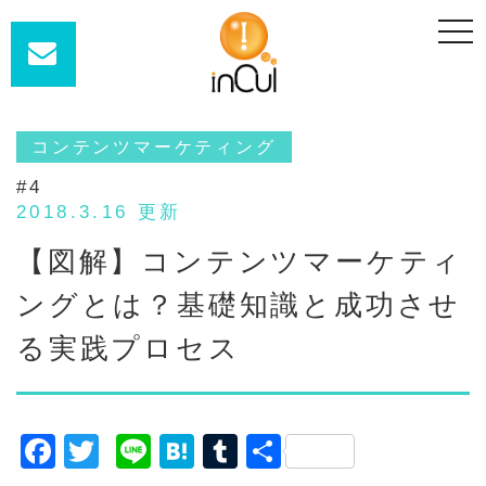
t
o
g
g
l
e
n
a
コンテンツマーケティング
v
i
#4
g
a
2018.3.16 更新
t
i
【図解】コンテンツマーケティ
o
n
ングとは？基礎知識と成功させ
る実践プロセス
F
T
Li
H
T
共