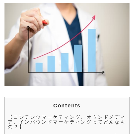
a
w
n
a
u
有
c
it
e
t
m
e
t
e
bl
b
e
n
r
o
r
a
o
k
Contents
【コンテンツマーケティング、オウンドメディ
ア、インバウンドマーケティングってどんなも
の？】