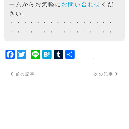
ームからお気軽に
お問い合わせ
くだ
さい。
・・・・・・・・・・・・・・・・
・・・・・・・・・・・・・・・・
F
T
Li
H
T
共
a
w
n
a
u
有
c
it
e
t
m
前の記事
次の記事
e
t
e
bl
b
e
n
r
o
r
a
o
k