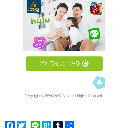
F
T
Li
H
T
共