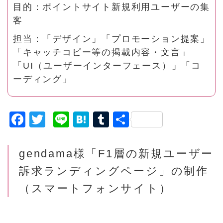
目的：ポイントサイト新規利用ユーザーの集
客
担当：「デザイン」「プロモーション提案」
「キャッチコピー等の掲載内容・文言」
「UI（ユーザーインターフェース）」「コ
ーディング」
F
T
Li
H
T
共
a
w
n
a
u
有
c
it
e
t
m
gendama様
「F1層の新規ユーザー
e
t
e
bl
訴求ランディングページ」の
制作
b
e
n
r
（スマートフォンサイト）
o
r
a
o