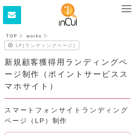
t
o
g
g
l
e
n
TOP
▷
works
▷
a
v
LP(ランディングページ)
i
g
a
新規顧客獲得用ランディングペ
t
i
o
ージ制作（ポイントサービスス
n
マホサイト）
スマートフォンサイトランディング
ページ（LP）制作