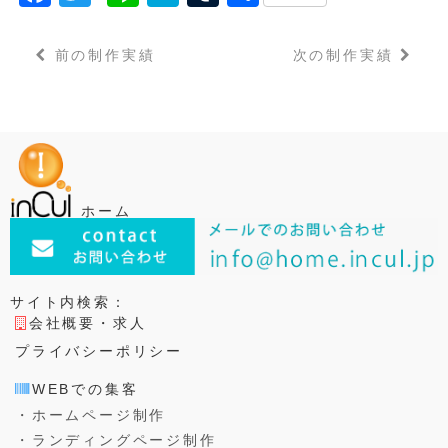
a
w
n
a
u
有
c
it
e
t
m
前の制作実績
次の制作実績
e
t
e
bl
b
e
n
r
o
r
a
o
k
ホーム
サイト内検索：
会社概要・求人
プライバシーポリシー
WEBでの集客
・ホームページ制作
・ランディングページ制作