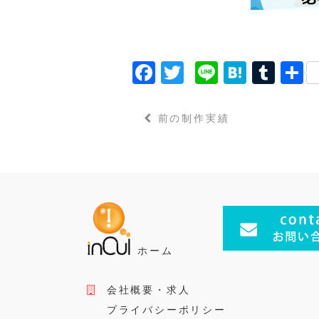
F
T
Li
H
T
a
w
n
a
u
c
it
e
t
m
前の制作実績
e
t
e
bl
b
e
n
r
o
r
a
o
k
ホーム
会社概要・求人
プライバシーポリシー