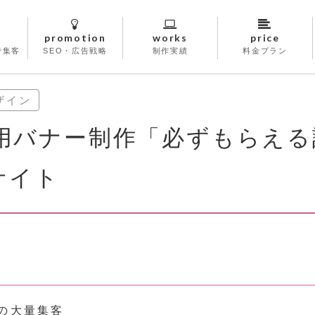
promotion
works
price
で集客
SEO・広告戦略
制作実績
料金プラン
ザイン
用バナー制作「必ずもらえる
サイト
の大量集客