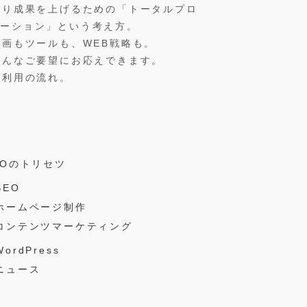
より成果を上げるための「トータルプロ
モーション」という考え方。
動画もツールも、WEB戦略も。
こんなご要望にお応えできます。
ご利用の流れ。
EOのトリセツ
SEO
ホームページ制作
コンテンツマーケティング
ordPress
ニュース