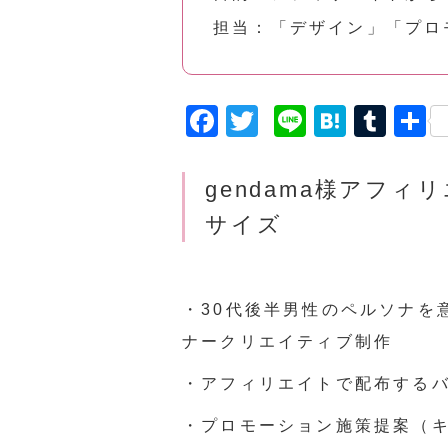
担当：「デザイン」「プロ
F
T
Li
H
T
a
w
n
a
u
c
it
e
t
m
gendama様
アフィリ
e
t
e
bl
サイズ
b
e
n
r
o
r
a
o
・30代後半男性のペルソナを
k
ナークリエイティブ制作
・アフィリエイトで配布する
・プロモーション施策提案（