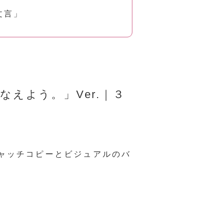
文言」
なえよう。」Ver.｜３
キャッチコピーとビジュアルのバ