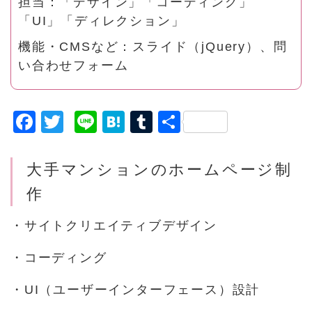
担当：「デザイン」「コーディング」
「UI」「ディレクション」
機能・CMSなど：スライド（jQuery）、問
い合わせフォーム
F
T
Li
H
T
共
a
w
n
a
u
有
c
it
e
t
m
大手マンションのホームページ制
e
t
e
bl
作
b
e
n
r
・サイトクリエイティブデザイン
o
r
a
o
・コーディング
k
・UI（ユーザーインターフェース）設計