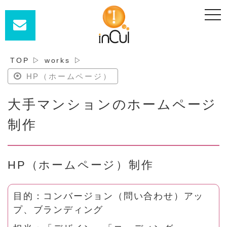
t
o
g
g
l
e
n
TOP
▷
works
▷
a
v
HP（ホームページ）
i
g
a
大手マンションのホームページ
t
i
o
制作
n
HP（ホームページ）制作
目的：コンバージョン（問い合わせ）アッ
プ、ブランディング