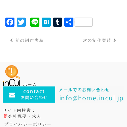
F
T
Li
H
T
共
a
w
n
a
u
有
c
it
e
t
m
前の制作実績
次の制作実績
e
t
e
bl
b
e
n
r
o
r
a
o
k
ホーム
サイト内検索：
会社概要・求人
プライバシーポリシー