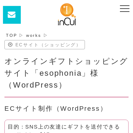
t
o
g
g
l
e
n
TOP
▷
works
▷
a
v
ECサイト（ショッピング）
i
g
a
オンラインギフトショッピング
t
i
o
サイト「esophonia」様
n
（WordPress）
ECサイト制作（WordPress）
目的：SNS上の友達にギフトを送付できる