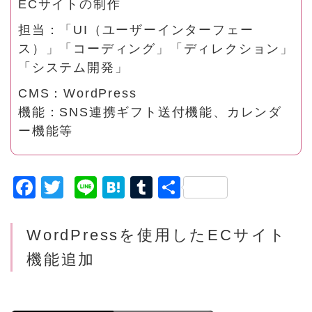
ECサイトの制作
担当：「UI（ユーザーインターフェー
ス）」「コーディング」「ディレクション」
「システム開発」
CMS：WordPress
機能：SNS連携ギフト送付機能、カレンダ
ー機能等
F
T
Li
H
T
共
a
w
n
a
u
有
c
it
e
t
m
WordPressを使用したECサイト
e
t
e
bl
機能追加
b
e
n
r
o
r
a