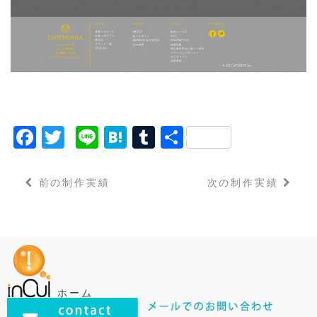
F
T
Li
H
T
共
a
w
n
a
u
有
c
it
e
t
m
前の制作実績
次の制作実績
e
t
e
bl
b
e
n
r
o
r
a
o
k
ホーム