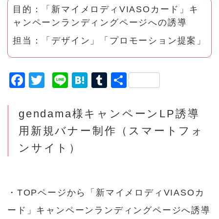
目的：「新マイメロディVIASOカード」キ
ャンペーンランディングページへの誘導
担当：「デザイン」「プロモーション提案」
F
T
Li
H
T
共
a
w
n
a
u
有
c
it
e
t
m
gendama様キャンペーンLP誘導
e
t
e
bl
用新規バナー制作（スマートフォ
b
e
n
r
ンサイト）
o
r
a
o
k
・TOPページから「新マイメロディVIASOカ
ード」キャンペーンランディングページへ誘導