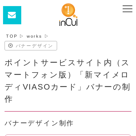
t
o
g
g
l
e
n
TOP
▷
works
▷
a
v
バナーデザイン
i
g
a
ポイントサービスサイト内（ス
t
i
o
マートフォン版）「新マイメロ
n
ディVIASOカード」バナーの制
作
バナーデザイン制作