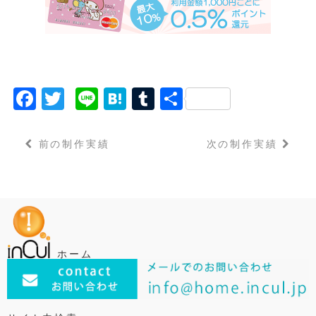
F
T
Li
H
T
共
a
w
n
a
u
有
c
it
e
t
m
前の制作実績
次の制作実績
e
t
e
bl
b
e
n
r
o
r
a
o
k
ホーム