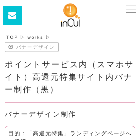
t
o
g
g
l
e
n
TOP
▷
works
▷
a
v
バナーデザイン
i
g
a
ポイントサービス内（スマホサ
t
i
o
イト）高還元特集サイト内バナ
n
ー制作（黒）
バナーデザイン制作
目的：「高還元特集」ランディングページへ