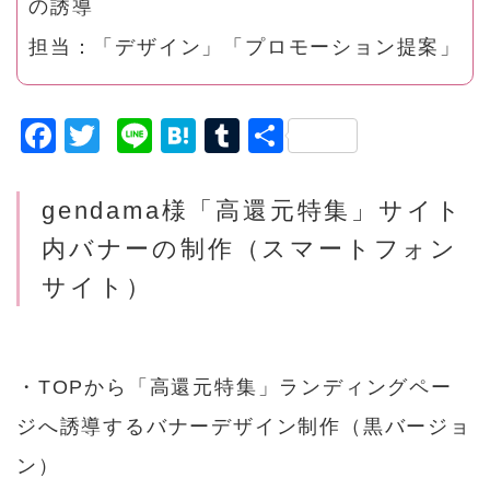
の誘導
担当：「デザイン」「プロモーション提案」
F
T
Li
H
T
共
a
w
n
a
u
有
c
it
e
t
m
gendama様
「高還元特集」サイト
e
t
e
bl
内バナーの
制作
（スマートフォン
b
e
n
r
サイト）
o
r
a
o
k
・TOPから「高還元特集」ランディングペー
ジへ誘導するバナーデザイン制作（黒バージョ
ン）