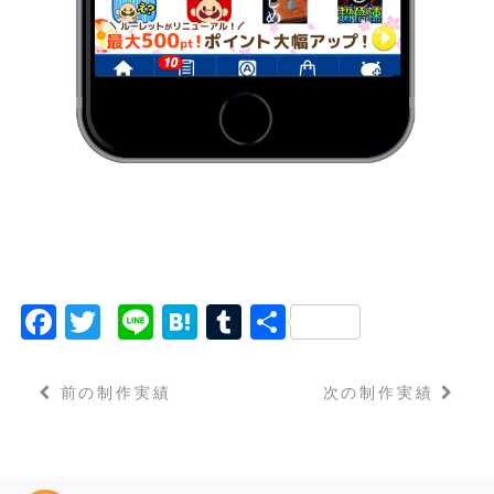
F
T
Li
H
T
共
a
w
n
a
u
有
c
it
e
t
m
前の制作実績
次の制作実績
e
t
e
bl
b
e
n
r