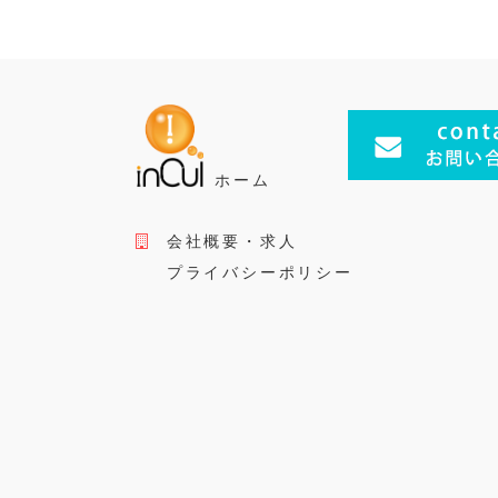
e
t
e
bl
b
e
n
r
o
r
a
o
k
ホーム
会社概要・求人
プライバシーポリシー