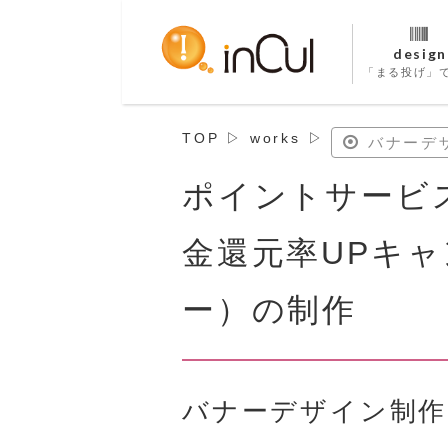
design
「まる投げ」
TOP
▷
works
▷
バナーデ
ポイントサービ
金還元率UPキ
ー）の制作
バナーデザイン制作