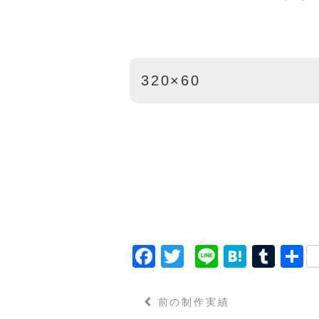
320×60
F
T
Li
H
T
a
w
n
a
u
c
it
e
t
m
前の制作実績