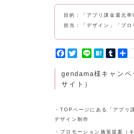
目的：「アプリ課金還元
担当：「デザイン」「プロ
F
T
Li
H
T
a
w
n
a
u
c
it
e
t
m
gendama様
キャンペ
e
t
e
bl
サイト）
b
e
n
r
o
r
a
o
・TOPページにある「アプ
k
デザイン制作
・プロモーション施策提案（