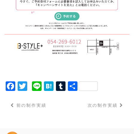
F
T
Li
H
T
共
a
w
n
a
u
有
c
it
e
t
m
前の制作実績
次の制作実績
e
t
e
bl
b
e
n
r
o
r
a