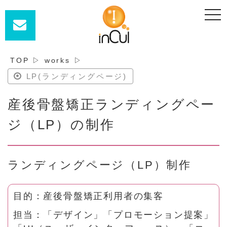
t
o
g
g
l
e
n
TOP
▷
works
▷
a
v
LP(ランディングページ)
i
g
a
産後骨盤矯正ランディングペー
t
i
o
ジ（LP）の制作
n
ランディングページ（LP）制作
目的：産後骨盤矯正利用者の集客
担当：「デザイン」「プロモーション提案」