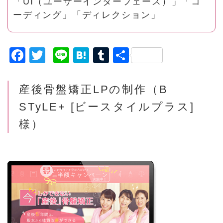
「UI（ユーザーインターフェース）」「コ
ーディング」「ディレクション」
F
T
Li
H
T
共
a
w
n
a
u
有
c
it
e
t
m
産後骨盤矯正LPの制作（B
e
t
e
bl
STyLE+ [ビースタイルプラス]
b
e
n
r
様）
o
r
a
o
k