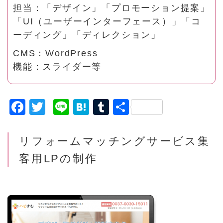
担当：「デザイン」「プロモーション提案」
「UI（ユーザーインターフェース）」「コ
ーディング」「ディレクション」
CMS：WordPress
機能：スライダー等
F
T
Li
H
T
共
a
w
n
a
u
有
c
it
e
t
m
リフォームマッチングサービス集
e
t
e
bl
客用LPの制作
b
e
n
r
o
r
a
o
k