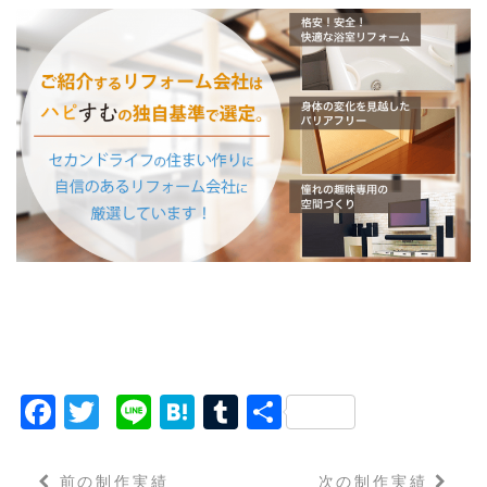
F
T
Li
H
T
共
a
w
n
a
u
有
c
it
e
t
m
前の制作実績
次の制作実績