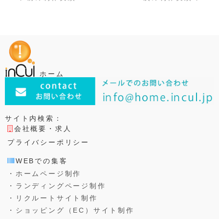
e
t
e
bl
b
e
n
r
o
r
a
o
k
ホーム
サイト内検索：
会社概要・求人
プライバシーポリシー
WEBでの集客
・ホームページ制作
・ランディングページ制作
・リクルートサイト制作
・ショッピング（EC）サイト制作