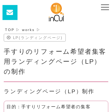
t
o
g
g
l
e
n
TOP
▷
works
▷
a
v
LP(ランディングページ)
i
g
a
手すりのリフォーム希望者集客
t
i
o
用ランディングページ（LP）
n
の制作
ランディングページ（LP）制作
目的：手すりリフォーム希望者の集客