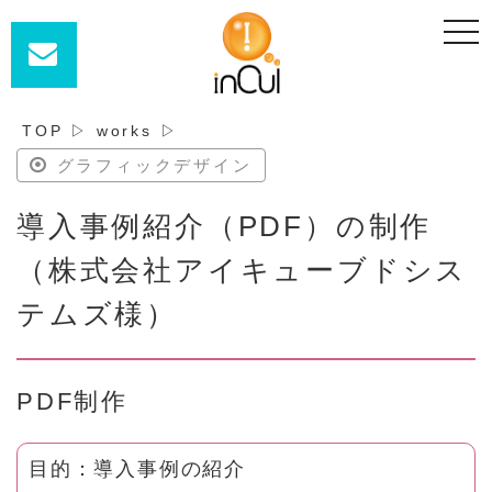
t
o
g
g
l
e
n
TOP
▷
works
▷
a
v
グラフィックデザイン
i
g
a
導入事例紹介（PDF）の制作
t
i
o
（株式会社アイキューブドシス
n
テムズ様）
PDF制作
目的：導入事例の紹介