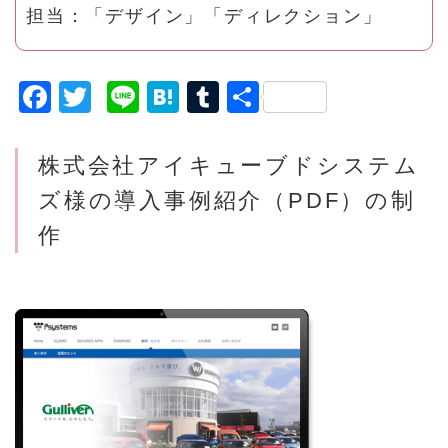
担当：「デザイン」「ディレクション」
F
T
Li
H
T
共
a
w
n
a
u
有
c
it
e
t
m
株式会社アイキューブドシステム
e
t
e
bl
ズ様の導入事例紹介（PDF）の制
b
e
n
r
作
o
r
a
o
k