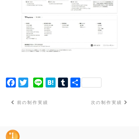
F
T
Li
H
T
共
a
w
n
a
u
有
c
it
e
t
m
前の制作実績
次の制作実績
e
t
e
bl
b
e
n
r
o
r
a