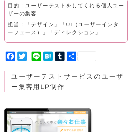
目的：ユーザーテストをしてくれる個人ユー
ザーの集客
担当：「デザイン」「UI（ユーザーインタ
ーフェース）」「ディレクション」
F
T
Li
H
T
共
a
w
n
a
u
有
c
it
e
t
m
ユーザーテストサービスのユーザ
e
t
e
bl
ー
集客用LP制作
b
e
n
r
o
r
a
o
k