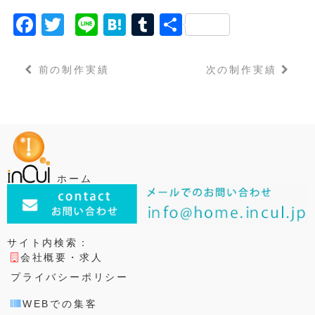
F
T
Li
H
T
共
a
w
n
a
u
有
c
it
e
t
m
前の制作実績
次の制作実績
e
t
e
bl
b
e
n
r
o
r
a
o
k
ホーム
サイト内検索：
会社概要・求人
プライバシーポリシー
WEBでの集客