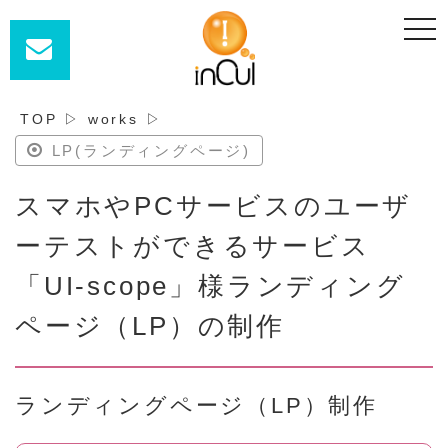
t
o
g
g
l
e
n
TOP
▷
works
▷
a
v
LP(ランディングページ)
i
g
a
スマホやPCサービスのユーザ
t
i
o
ーテストができるサービス
n
「UI-scope」様ランディング
ページ（LP）の制作
ランディングページ（LP）制作