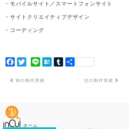
・モバイルサイト／スマートフォンサイト
o
k
・サイトクリエイティブデザイン
・コーディング
F
T
Li
H
T
共
a
w
n
a
u
有
c
it
e
t
m
前の制作実績
次の制作実績
e
t
e
bl
b
e
n
r
o
r
a
o
k
ホーム