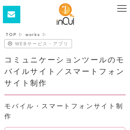
t
o
g
g
l
e
n
TOP
▷
works
▷
a
v
WEBサービス・アプリ
i
g
a
コミュニケーションツールのモ
t
i
o
バイルサイト／スマートフォン
n
サイト制作
モバイル・スマートフォンサイト制
作