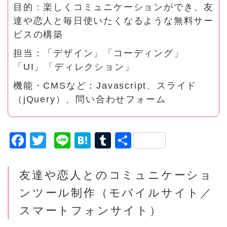
目的：楽しくコミュニケーションができ、友
達や恋人と毎日使いたくなるような無料サー
ビスの構築
担当：「デザイン」「コーディング」
「UI」「ディレクション」
機能・CMSなど：Javascript、スライド
（jQuery）、問い合わせフォーム
F
T
Li
H
T
共
a
w
n
a
u
有
c
it
e
t
m
友達や恋人とのコミュニケーショ
e
t
e
bl
ンツール制作（モバイルサイト／
b
e
n
r
スマートフォンサイト）
o
r
a