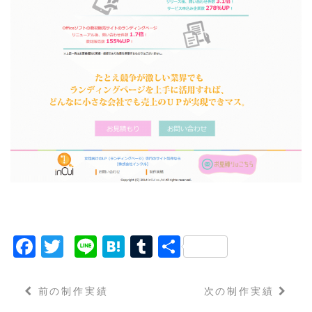
F
T
Li
H
T
共
a
w
n
a
u
有
c
it
e
t
m
前の制作実績
次の制作実績