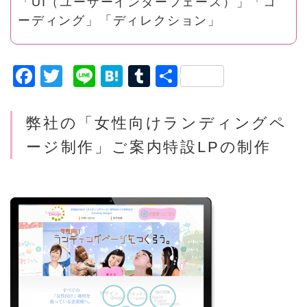
「UI（ユーザーインターフェース）」「コ
ーディング」「ディレクション」
F
T
Li
H
T
共
a
w
n
a
u
有
c
it
e
t
m
弊社の「女性向け
ランディングペ
e
t
e
bl
ージ制作」ご案内
特設LPの制作
b
e
n
r
o
r
a
o
k