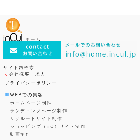
e
t
e
bl
b
e
n
r
o
r
a
o
k
ホーム
サイト内検索：
会社概要・求人
プライバシーポリシー
WEBでの集客
・ホームページ制作
・ランディングページ制作
・リクルートサイト制作
・ショッピング（EC）サイト制作
・動画制作