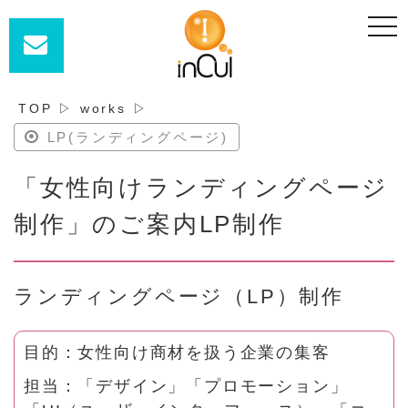
t
o
g
g
l
e
n
TOP
▷
works
▷
a
v
LP(ランディングページ)
i
g
a
「女性向けランディングページ
t
i
o
制作」のご案内LP制作
n
ランディングページ（LP）制作
目的：女性向け商材を扱う企業の集客
担当：「デザイン」「プロモーション」